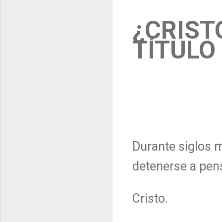
¿CRIST
TÍTULO
PPC-767 — Posicionami
Conciencia Integrada
Durante siglos 
detenerse a pens
Cristo.