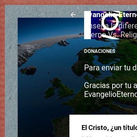
Evangelio Eter
Enseña la difere
Eterno Vs. Reli
DONACIONES
Para enviar tu 
Gracias por tu 
EvangelioEter
El Cristo, ¿un títu