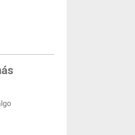
más
algo