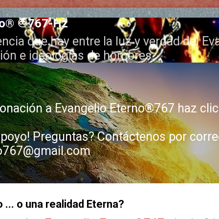
Ir al contenido principal
no® ♾️767-Hz
ncia que hay entre la luz y verdad del Ev
gión e ideologías de hombres.
donación a Evangelio Eterno®767 haz cli
apoyo! Preguntas? Contáctenos por correo
no767@gmail.com
lo ... o una realidad Eterna?