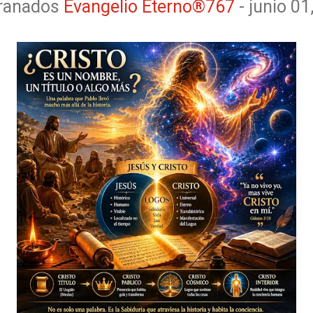
Granados
Evangelio Eterno®767
-
junio 01