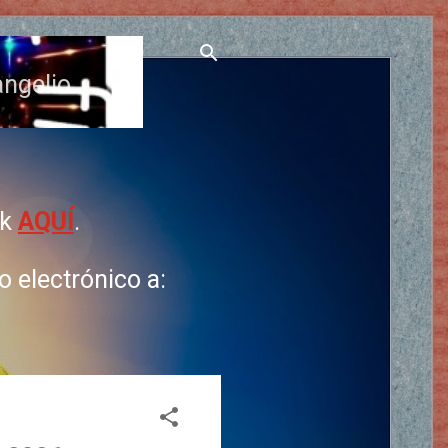
angelio
ck
AQUÍ
.
 electrónico a: