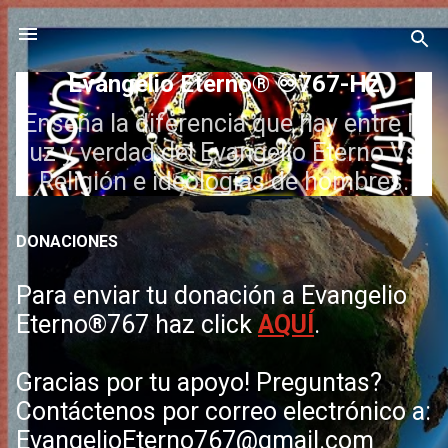
Ir al contenido principal
Evangelio Eterno® ♾️767-Hz
Enseña la diferencia que hay entre la
luz y verdad del Evangelio Eterno Vs.
Religión e ideologías de hombres.
DONACIONES
Para enviar tu donación a Evangelio
Eterno®767 haz click
AQUÍ
.
Gracias por tu apoyo! Preguntas?
Contáctenos por correo electrónico a:
EvangelioEterno767@gmail.com