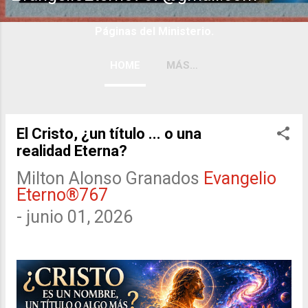
Páginas del Ministerio.
HOME
MÁS…
El Cristo, ¿un título ... o una
E
realidad Eterna?
n
Milton Alonso Granados
Evangelio
Eterno®767
t
-
junio 01, 2026
r
a
d