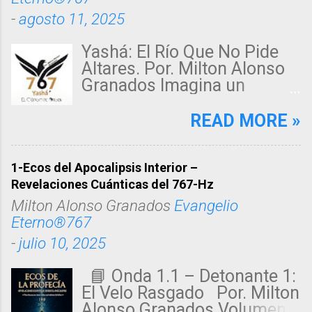
-
agosto 11, 2025
Yashá: El Río Que No Pide
Altares. Por. Milton Alonso
Granados Imagina un
desierto sin fin, donde un
alma sedienta clama en la
READ MORE »
penumbra. De pronto, una
luz violeta, suave como un
susurro, fluye como un río
1-Ecos del Apocalipsis Interior –
secreto. Esa corriente
Revelaciones Cuánticas del 767-Hz
invisible acaricia cuerpos
Milton Alonso Granados
Evangelio
quebrados, libera corazones
Eterno®767
oprimidos y siembra paz en
-
julio 10, 2025
espíritus inquietos. Ese río
tiene un nombre: Yashá. No
📘 Onda 1.1 – Detonante 1:
es un dios lejano ni un ídolo
El Velo Rasgado Por. Milton
de piedra, sino un verbo
Alonso Granados Volumen: