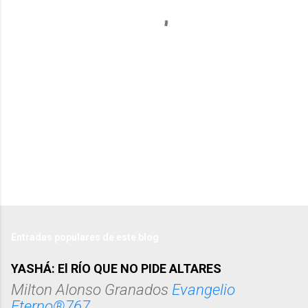
a
r
i
o
s
Entradas populares de este blog
YASHÁ: El RÍO QUE NO PIDE ALTARES
Milton Alonso Granados
Evangelio
Eterno®767