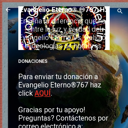
Ir al contenido principal
Evangelio Eterno® ♾️767-Hz
Enseña la diferencia que hay
entre la luz y verdad del
Evangelio Eterno Vs. Religión
e ideologías de hombres.
DONACIONES
Para enviar tu donación a
Evangelio Eterno®767 haz
click
AQUÍ
.
Gracias por tu apoyo!
Preguntas? Contáctenos por
correo electrónico a: