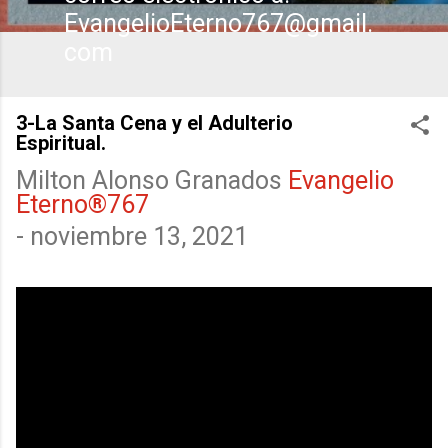
EvangelioEterno767@gmail.
com
3-La Santa Cena y el Adulterio
Espiritual.
Milton Alonso Granados
Evangelio
Eterno®767
-
noviembre 13, 2021