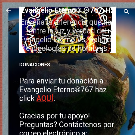
Ir al contenido principal
Evangelio Eterno® ♾️767-Hz
Enseña la diferencia que hay
entre la luz y verdad del
Evangelio Eterno Vs. Religión
e ideologías de hombres.
DONACIONES
Para enviar tu donación a
Evangelio Eterno®767 haz
click
AQUÍ
.
Gracias por tu apoyo!
Preguntas? Contáctenos por
correo electrónico a: