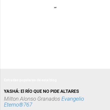
r
i
o
s
Entradas populares de este blog
YASHÁ: El RÍO QUE NO PIDE ALTARES
Milton Alonso Granados
Evangelio
Eterno®767