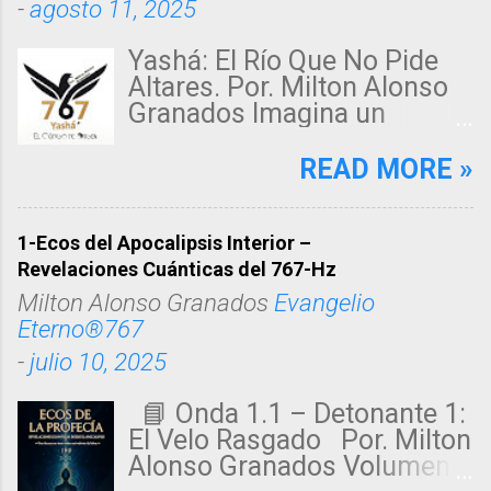
-
agosto 11, 2025
Yashá: El Río Que No Pide
Altares. Por. Milton Alonso
Granados Imagina un
desierto sin fin, donde un
alma sedienta clama en la
READ MORE »
penumbra. De pronto, una
luz violeta, suave como un
susurro, fluye como un río
1-Ecos del Apocalipsis Interior –
secreto. Esa corriente
Revelaciones Cuánticas del 767-Hz
invisible acaricia cuerpos
Milton Alonso Granados
Evangelio
quebrados, libera corazones
Eterno®767
oprimidos y siembra paz en
-
julio 10, 2025
espíritus inquietos. Ese río
tiene un nombre: Yashá. No
📘 Onda 1.1 – Detonante 1:
es un dios lejano ni un ídolo
El Velo Rasgado Por. Milton
de piedra, sino un verbo
Alonso Granados Volumen:
vivo. No pide altares,