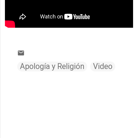
Apología y Religión
Video
C
o
m
e
n
t
a