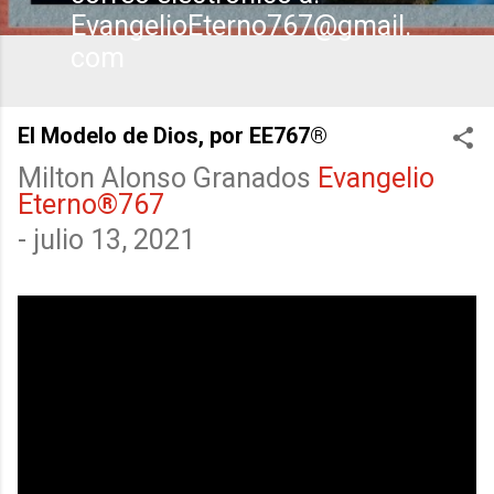
EvangelioEterno767@gmail.
com
El Modelo de Dios, por EE767®
Milton Alonso Granados
Evangelio
Eterno®767
-
julio 13, 2021