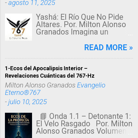
-
agosto 11, 2025
Yashá: El Río Que No Pide
Altares. Por. Milton Alonso
Granados Imagina un
desierto sin fin, donde un
alma sedienta clama en la
READ MORE »
penumbra. De pronto, una
luz violeta, suave como un
susurro, fluye como un río
1-Ecos del Apocalipsis Interior –
secreto. Esa corriente
Revelaciones Cuánticas del 767-Hz
invisible acaricia cuerpos
Milton Alonso Granados
Evangelio
quebrados, libera corazones
Eterno®767
oprimidos y siembra paz en
-
julio 10, 2025
espíritus inquietos. Ese río
tiene un nombre: Yashá. No
📘 Onda 1.1 – Detonante 1:
es un dios lejano ni un ídolo
El Velo Rasgado Por. Milton
de piedra, sino un verbo
Alonso Granados Volumen:
vivo. No pide altares,