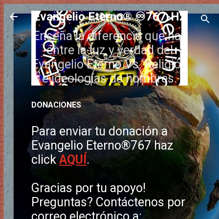
Ir al contenido principal
Evangelio Eterno® ♾️767-Hz
Enseña la diferencia que hay
entre la luz y verdad del
Evangelio Eterno Vs. Religión
e ideologías de hombres.
DONACIONES
Para enviar tu donación a
Evangelio Eterno®767 haz
click
AQUÍ
.
Gracias por tu apoyo!
Preguntas? Contáctenos por
correo electrónico a: