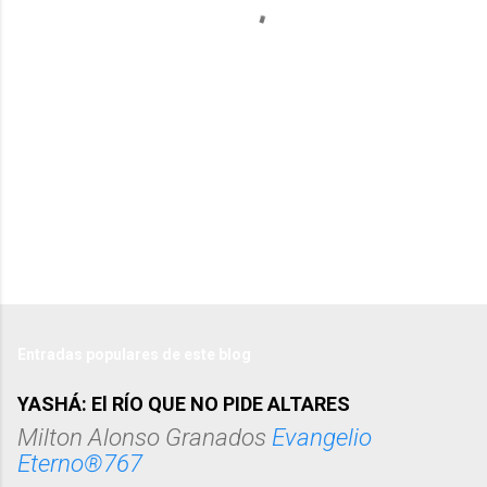
r
i
o
s
Entradas populares de este blog
YASHÁ: El RÍO QUE NO PIDE ALTARES
Milton Alonso Granados
Evangelio
Eterno®767