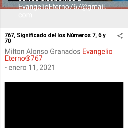
EvangelioEterno767@gmail.
com
767, Significado del los Números 7, 6 y
70
Milton Alonso Granados
Evangelio
Eterno®767
-
enero 11, 2021