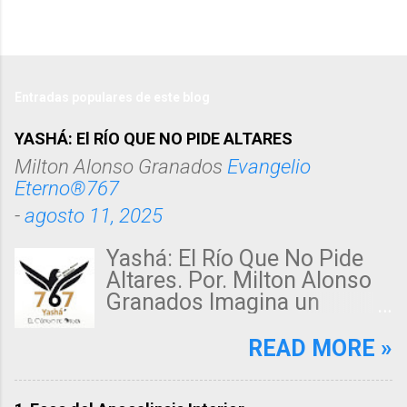
Entradas populares de este blog
YASHÁ: El RÍO QUE NO PIDE ALTARES
Milton Alonso Granados
Evangelio
Eterno®767
-
agosto 11, 2025
Yashá: El Río Que No Pide
Altares. Por. Milton Alonso
Granados Imagina un
desierto sin fin, donde un
alma sedienta clama en la
READ MORE »
penumbra. De pronto, una
luz violeta, suave como un