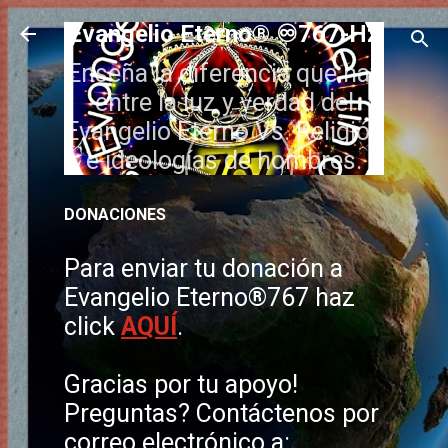
Ir al contenido principal
Evangelio Eterno® ♾️767-Hz
Enseña la diferencia que hay
entre la luz y verdad del
Evangelio Eterno Vs. Religión
e ideologías de hombres.
DONACIONES
Para enviar tu donación a
Evangelio Eterno®767 haz
click
AQUÍ
.
Gracias por tu apoyo!
Preguntas? Contáctenos por
correo electrónico a: